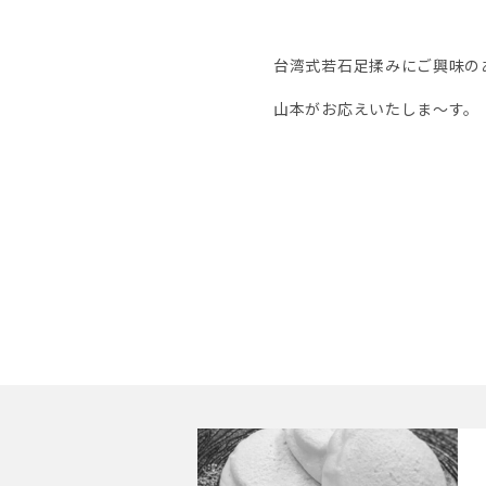
台湾式若石足揉みにご興味の
山本がお応えいたしま〜す。